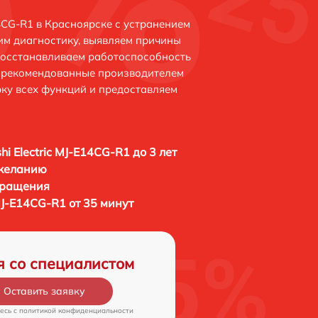
14CG-R1 в Красноярске с устранением
м диагностику, выявляем причины
восстанавливаем работоспособность
и рекомендованные производителем
рку всех функций и предоставляем
shi Electric MJ-E14CG-R1 до 3 лет
 желанию
бращения
c MJ-E14CG-R1 от 35 минут
я со специалистом
Оставить заявку
есь c
политикой конфиденциальности