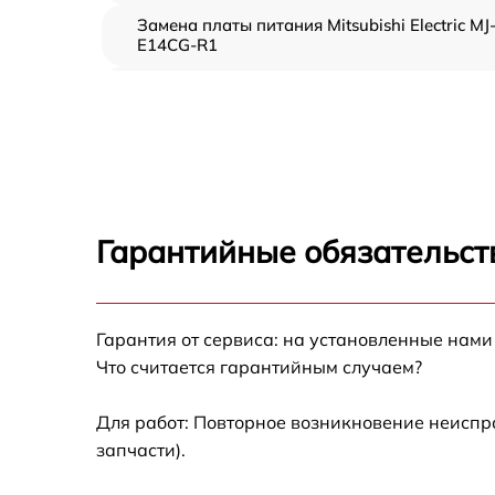
Замена платы питания Mitsubishi Electric MJ
E14CG-R1
Чистка и профилактика устройства
Mitsubishi Electric MJ-E14CG-R1
Ремонт корпуса увлажнителя Mitsubishi
Electric MJ-E14CG-R1
Гарантийные обязательст
Гарантия от сервиса: на установленные нами
Что считается гарантийным случаем?
Для работ: Повторное возникновение неиспр
запчасти).