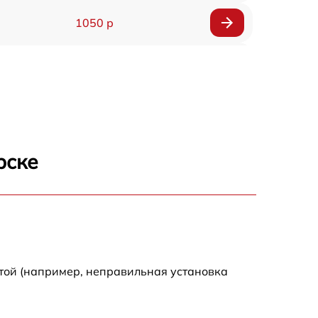
1050 р
900 р
800 р
рске
той (например, неправильная установка