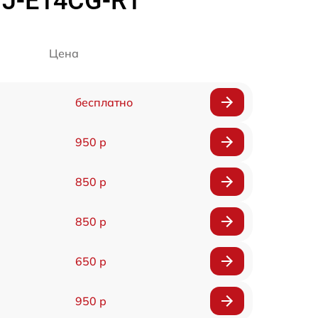
 MJ-E14CG-R1
Цена
бесплатно
950 р
850 р
850 р
650 р
950 р