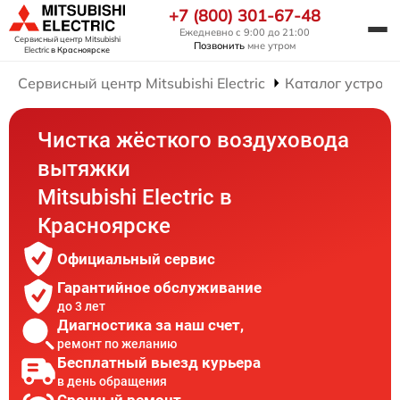
+7 (800) 301-67-48
Ежедневно с 9:00 до 21:00
Сервисный центр Mitsubishi
Позвонить
мне утром
Electric
в Красноярске
Сервисный центр Mitsubishi Electric
Каталог устройс
Чистка жёсткого воздуховода
вытяжки
Mitsubishi Electric в
Красноярске
Официальный сервис
Гарантийное обслуживание
до 3 лет
Диагностика за наш счет,
ремонт по желанию
Бесплатный выезд курьера
в день обращения
Срочный ремонт